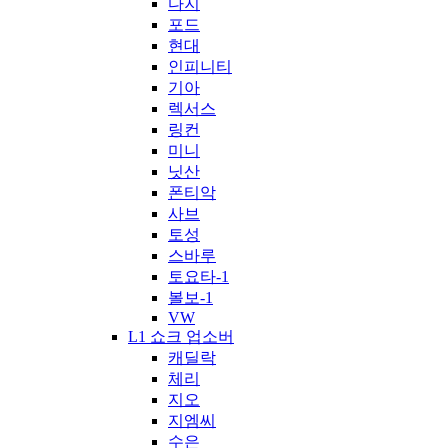
다지
포드
현대
인피니티
기아
렉서스
링컨
미니
닛산
폰티악
사브
토성
스바루
토요타-1
볼보-1
VW
L1 쇼크 업소버
캐딜락
체리
지오
지엠씨
수은