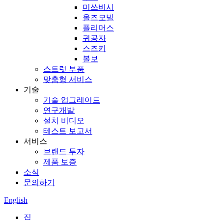
미쓰비시
올즈모빌
플리머스
귀공자
스즈키
볼보
스트럿 부품
맞춤형 서비스
기술
기술 업그레이드
연구개발
설치 비디오
테스트 보고서
서비스
브랜드 투자
제품 보증
소식
문의하기
English
집