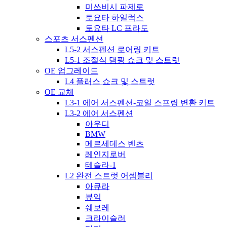
미쓰비시 파제로
토요타 하일럭스
토요타 LC 프라도
스포츠 서스펜션
L5-2 서스펜션 로어링 키트
L5-1 조절식 댐핑 쇼크 및 스트럿
OE 업그레이드
L4 플러스 쇼크 및 스트럿
OE 교체
L3-1 에어 서스펜션-코일 스프링 변환 키트
L3-2 에어 서스펜션
아우디
BMW
메르세데스 벤츠
레인지로버
테슬라-1
L2 완전 스트럿 어셈블리
아큐라
뷰익
쉐보레
크라이슬러