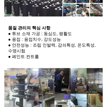
품질 관리의 핵심 사항
● 튜브 소재 가공 : 동심도, 평활도
● 용접 : 용접치수, 강도성능
● 안전성능 : 조립 인발력, 감쇠특성, 온도특성,
수명시험
● 페인트 컨트롤