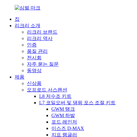
집
리크리 소개
리크리 브랜드
리크리 역사
인증
품질 관리
전시회
자주 묻는 질문
동영상
제품
신상품
오프로드 서스펜션
L8 저수조 키트
L7 코일오버 및 댐핑 포스 조절 키트
GWM 탱크
GWM 하발
포드 레인저
이스즈 D-MAX
지프 랭글러