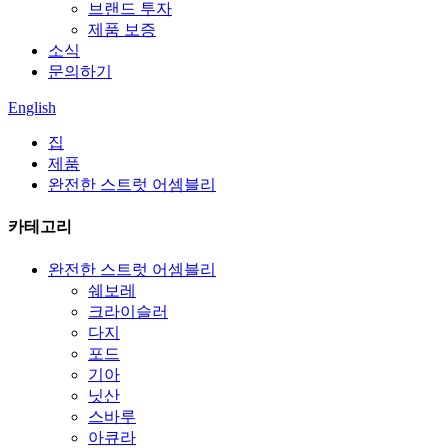
브랜드 투자
제품 보증
소식
문의하기
English
집
제품
완전한 스트럿 어셈블리
카테고리
완전한 스트럿 어셈블리
쉐보레
크라이슬러
다지
포드
기아
닛산
스바루
아큐라