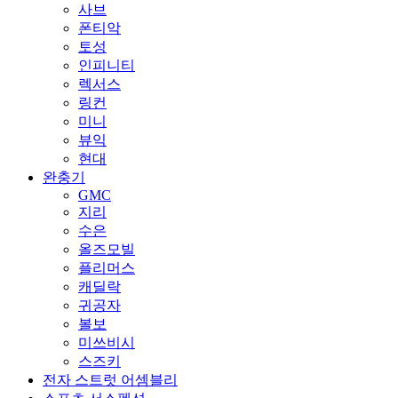
사브
폰티악
토성
인피니티
렉서스
링컨
미니
뷰익
현대
완충기
GMC
지리
수은
올즈모빌
플리머스
캐딜락
귀공자
볼보
미쓰비시
스즈키
전자 스트럿 어셈블리