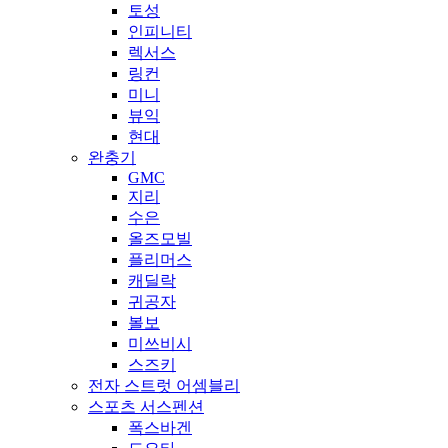
토성
인피니티
렉서스
링컨
미니
뷰익
현대
완충기
GMC
지리
수은
올즈모빌
플리머스
캐딜락
귀공자
볼보
미쓰비시
스즈키
전자 스트럿 어셈블리
스포츠 서스펜션
폭스바겐