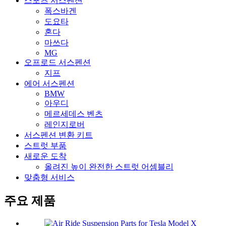
스포츠 서스펜션
폭스바겐
도요타
혼다
마쓰다
MG
오프로드 서스펜션
지프
에어 서스펜션
BMW
아우디
메르세데스 벤츠
레인지로버
서스펜션 변환 키트
스트럿 부품
새로운 도착
올려진 높이 완전한 스트럿 어셈블리
맞춤형 서비스
주요 제품