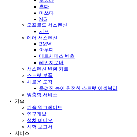
도요타
혼다
마쓰다
MG
오프로드 서스펜션
지프
에어 서스펜션
BMW
아우디
메르세데스 벤츠
레인지로버
서스펜션 변환 키트
스트럿 부품
새로운 도착
올려진 높이 완전한 스트럿 어셈블리
맞춤형 서비스
기술
기술 업그레이드
연구개발
설치 비디오
시험 보고서
서비스