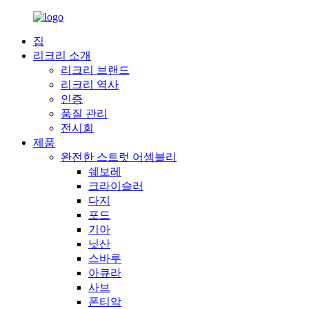
집
리크리 소개
리크리 브랜드
리크리 역사
인증
품질 관리
전시회
제품
완전한 스트럿 어셈블리
쉐보레
크라이슬러
다지
포드
기아
닛산
스바루
아큐라
사브
폰티악